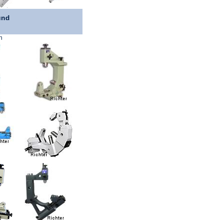
und
n