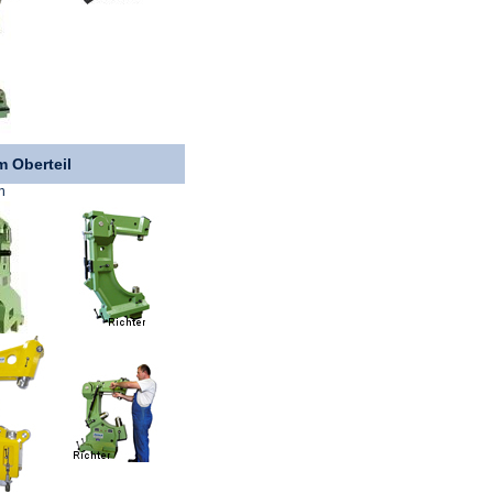
 Oberteil
n