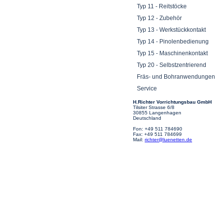
Typ 11 - Reitstöcke
Typ 12 - Zubehör
Typ 13 - Werkstückkontakt
Typ 14 - Pinolenbedienung
Typ 15 - Maschinenkontakt
Typ 20 - Selbstzentrierend
Fräs- und Bohranwendungen
Service
H.Richter Vorrichtungsbau GmbH
Tilsiter Strasse 6/8
30855 Langenhagen
Deutschland
Fon: +49 511 784690
Fax: +49 511 784699
Mail:
richter@luenetten.de