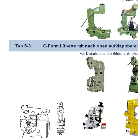
Typ 5-3
C-Form Lünette mit nach oben aufklappbarem
Für Details bitte die Bilder anklicke