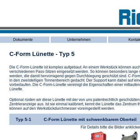
Dokumente
Unternehmen
Kontak
C-Form Lünette - Typ 5
Die C-Form-Lünette ist komplex aufgebaut. An einem Werkstück können auc
verschiedenen Pass-Sitzen eingesetzt werden. So können besonders lange s
werden, die damit hervorragend gegen Durchbiegung geschützt sind. C-Form-
in den zweistelligen Tonnenbereich gedacht. Der Support kann dabei auf ein
vorbeilaufen. Die C-Form-Lünette vereinigt die Eigenschaften einer mitlaufen
Lünette.
Optional rüsten wir diese Lünette mit der von uns patentrechtlich geschützte
Zentrieranzeige aus. Ist sie einmal kalibriert, kennt die Lünette das Zentrum
können auf den Werkstückdurchmesser voreingestellt werden.
Typ 5-1
C-Form Lünette mit schwenkbarem Oberteil
Für Details bitte die Bilder anklicke