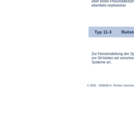
über einen Pneumatikzyli
ebenfalls realisierbar
Typ 11-3
Reits
Zur Feineinstellung der S
vor Ort bieten wir verschi
Systeme an.
© 2002 - 2026/08 H. Richter Vorric