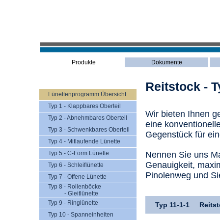
Produkte
Dokumente
Reitstock - T
Lünettenprogramm Übersicht
Typ 1 - Klappbares Oberteil
Wir bieten Ihnen g
Typ 2 - Abnehmbares Oberteil
eine konventionel
Typ 3 - Schwenkbares Oberteil
Gegenstück für ei
Typ 4 - Mitlaufende Lünette
Typ 5 - C-Form Lünette
Nennen Sie uns Ma
Genauigkeit, maxi
Typ 6 - Schleiflünette
Pinolenweg und Si
Typ 7 - Offene Lünette
Typ 8 - Rollenböcke
- Gleitlünette
Typ 9 - Ringlünette
Typ 11-1-1
Reits
Typ 10 - Spanneinheiten