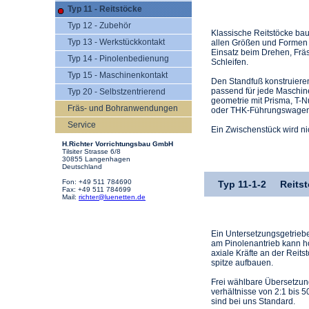
Typ 11 - Reitstöcke
Typ 12 - Zubehör
Klassische Reitstöcke bau
Typ 13 - Werkstückkontakt
allen Größen und Formen 
Einsatz beim Drehen, Frä
Typ 14 - Pinolenbedienung
Schleifen.
Typ 15 - Maschinenkontakt
Den Standfuß konstruiere
passend für jede Maschin
Typ 20 - Selbstzentrierend
geometrie mit Prisma, T-
Fräs- und Bohranwendungen
oder THK-Führungs­wagen
Service
Ein Zwischen­stück wird ni
H.Richter Vorrichtungsbau GmbH
Tilsiter Strasse 6/8
30855 Langenhagen
Deutschland
Fon: +49 511 784690
Typ 11-1-2
Reits
Fax: +49 511 784699
Mail:
richter@luenetten.de
Ein Untersetzungsge­trieb
am Pinolen­antrieb kann 
axiale Kräfte an der Reit­s
spitze auf­bauen.
Frei wähl­bare Über­setzun
verhältnisse von 2:1 bis 5
sind bei uns Standard.