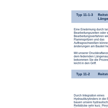
Typ 11-1-3
Reits
Länge
Eine Erwärmung durch la
Bearbeitungszeiten oder s
Bearbeitungsverfahren wi
Flammspritzen und das
Auftragsschweißen könne
änderungen am Bauteil he
Mit unserer Druck­kraftan
dem federnden Längen­au
bekommen Sie die Prozes
leicht in den Griff.
Typ 11-2
Reits
Durch Integration eines
Hydraulikzylinders in die 
bauen unsere hydraulisc
Reitstöcke sehr kurz. Pino