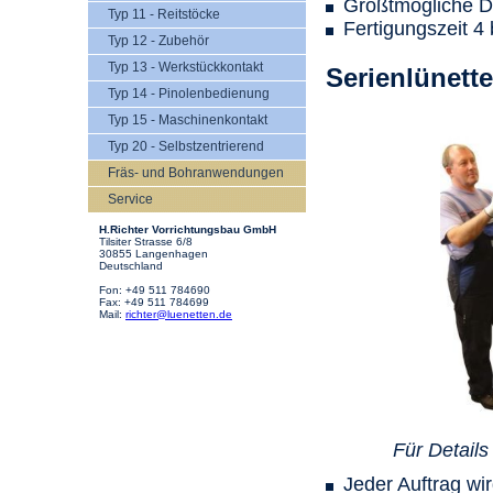
Größtmögliche D
Typ 11 - Reitstöcke
Fertigungszeit 4
Typ 12 - Zubehör
Typ 13 - Werkstückkontakt
Serienlünett
Typ 14 - Pinolenbedienung
Typ 15 - Maschinenkontakt
Typ 20 - Selbstzentrierend
Fräs- und Bohranwendungen
Service
H.Richter Vorrichtungsbau GmbH
Tilsiter Strasse 6/8
30855 Langenhagen
Deutschland
Fon: +49 511 784690
Fax: +49 511 784699
Mail:
richter@luenetten.de
Für Details
Jeder Auftrag wir