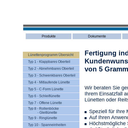
Produkte
Dokumente
Fertigung in
Lünettenprogramm Übersicht
Kundenwuns
Typ 1 - Klappbares Oberteil
von 5 Gramm 
Typ 2 - Abnehmbares Oberteil
Typ 3 - Schwenkbares Oberteil
Typ 4 - Mitlaufende Lünette
Wir beraten Sie ge
Typ 5 - C-Form Lünette
Ihrem Einsatzfall au
Typ 6 - Schleiflünette
Lünetten oder Reit
Typ 7 - Offene Lünette
Typ 8 - Rollenböcke
Speziell für Ihr
- Gleitlünette
Auf Ihren Anwend
Typ 9 - Ringlünette
Höchstmögliche 
Typ 10 - Spanneinheiten