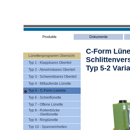
Produkte
Dokumente
C-Form Lüne
Lünettenprogramm Übersicht
Schlittenver
Typ 1 - Klappbares Oberteil
Typ 5-2 Vari
Typ 2 - Abnehmbares Oberteil
Typ 3 - Schwenkbares Oberteil
Typ 4 - Mitlaufende Lünette
Typ 5 - C-Form Lünette
Typ 6 - Schleiflünette
Typ 7 - Offene Lünette
Typ 8 - Rollenböcke
- Gleitlünette
Typ 9 - Ringlünette
Typ 10 - Spanneinheiten