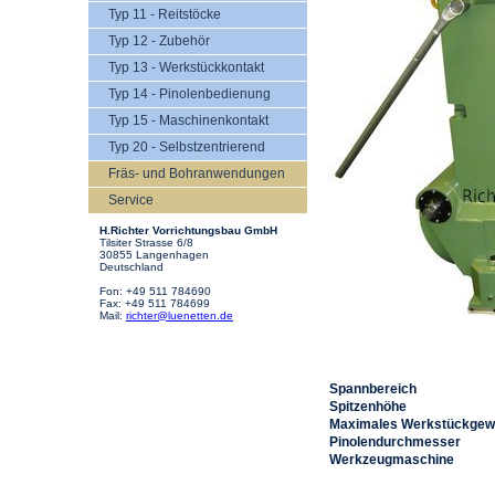
Typ 11 - Reitstöcke
Typ 12 - Zubehör
Typ 13 - Werkstückkontakt
Typ 14 - Pinolenbedienung
Typ 15 - Maschinenkontakt
Typ 20 - Selbstzentrierend
Fräs- und Bohranwendungen
Service
H.Richter Vorrichtungsbau GmbH
Tilsiter Strasse 6/8
30855 Langenhagen
Deutschland
Fon: +49 511 784690
Fax: +49 511 784699
Mail:
richter@luenetten.de
Spannbereich
Spitzenhöhe
Maximales Werkstückgew
Pinolendurchmesser
Werkzeugmaschine