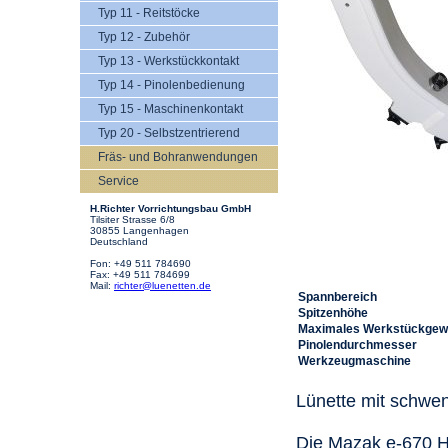
Typ 11 - Reitstöcke
Typ 12 - Zubehör
Typ 13 - Werkstückkontakt
Typ 14 - Pinolenbedienung
Typ 15 - Maschinenkontakt
Typ 20 - Selbstzentrierend
Fräs- und Bohranwendungen
Service
H.Richter Vorrichtungsbau GmbH
Tilsiter Strasse 6/8
30855 Langenhagen
Deutschland
Fon: +49 511 784690
Fax: +49 511 784699
Mail:
richter@luenetten.de
Spannbereich
Spitzenhöhe
Maximales Werkstückgew
Pinolendurchmesser
Werkzeugmaschine
Lünette mit schwe
Die Mazak e-670 H