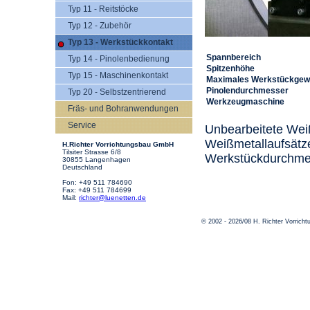
Typ 11 - Reitstöcke
Typ 12 - Zubehör
Typ 13 - Werkstückkontakt
Spannbereich
Typ 14 - Pinolenbedienung
Spitzenhöhe
Typ 15 - Maschinenkontakt
Maximales Werkstückgew
Pinolendurchmesser
Typ 20 - Selbstzentrierend
Werkzeugmaschine
Fräs- und Bohranwendungen
Service
Unbearbeitete Weiß
Weißmetallaufsätz
H.Richter Vorrichtungsbau GmbH
Tilsiter Strasse 6/8
Werkstückdurchmes
30855 Langenhagen
Deutschland
Fon: +49 511 784690
Fax: +49 511 784699
Mail:
richter@luenetten.de
© 2002 - 2026/08 H. Richter Vorric