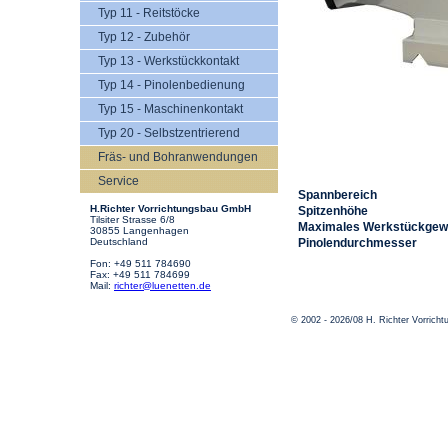
Typ 11 - Reitstöcke
Typ 12 - Zubehör
Typ 13 - Werkstückkontakt
Typ 14 - Pinolenbedienung
Typ 15 - Maschinenkontakt
Typ 20 - Selbstzentrierend
Fräs- und Bohranwendungen
Service
Spannbereich
H.Richter Vorrichtungsbau GmbH
Spitzenhöhe
Tilsiter Strasse 6/8
Maximales Werkstückgew
30855 Langenhagen
Deutschland
Pinolendurchmesser
Fon: +49 511 784690
Fax: +49 511 784699
Mail:
richter@luenetten.de
© 2002 - 2026/08 H. Richter Vorric