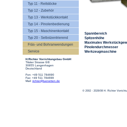
Typ 11 - Reitstöcke
Typ 12 - Zubehör
Typ 13 - Werkstückkontakt
Typ 14 - Pinolenbedienung
Typ 15 - Maschinenkontakt
Spannbereich
Typ 20 - Selbstzentrierend
Spitzenhöhe
Maximales Werkstückgew
Fräs- und Bohranwendungen
Pinolendurchmesser
Service
Werkzeugmaschine
H.Richter Vorrichtungsbau GmbH
Tilsiter Strasse 6/8
30855 Langenhagen
Deutschland
Fon: +49 511 784690
Fax: +49 511 784699
Mail:
richter@luenetten.de
© 2002 - 2026/08 H. Richter Vorric