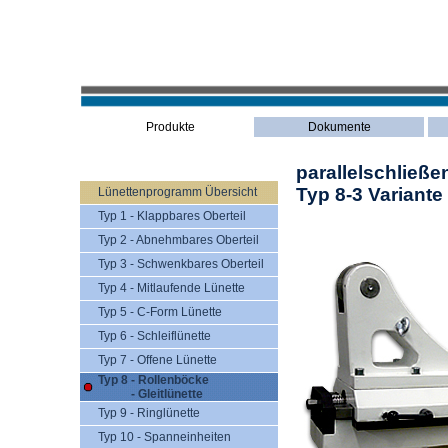
Produkte
Dokumente
parallelschließ
Typ 8-3 Variante
Lünettenprogramm Übersicht
Typ 1 - Klappbares Oberteil
Typ 2 - Abnehmbares Oberteil
Typ 3 - Schwenkbares Oberteil
Typ 4 - Mitlaufende Lünette
Typ 5 - C-Form Lünette
Typ 6 - Schleiflünette
Typ 7 - Offene Lünette
Typ 8 - Rollenböcke
- Gleitlünette
Typ 9 - Ringlünette
Typ 10 - Spanneinheiten