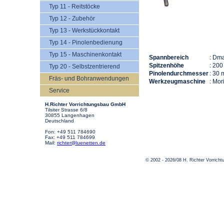
Typ 11 - Reitstöcke
Typ 12 - Zubehör
Typ 13 - Werkstückkontakt
Typ 14 - Pinolenbedienung
Typ 15 - Maschinenkontakt
Spannbereich
: Dm
Spitzenhöhe
: 20
Typ 20 - Selbstzentrierend
Pinolendurchmesser
: 30
Fräs- und Bohranwendungen
Werkzeugmaschine
: Mo
Service
H.Richter Vorrichtungsbau GmbH
Tilsiter Strasse 6/8
30855 Langenhagen
Deutschland
Fon: +49 511 784690
Fax: +49 511 784699
Mail:
richter@luenetten.de
© 2002 - 2026/08 H. Richter Vorric