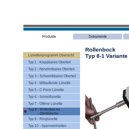
Produkte
Dokumente
Rollenbock
Typ 8-1 Variante
Lünettenprogramm Übersicht
Typ 1 - Klappbares Oberteil
Typ 2 - Abnehmbares Oberteil
Typ 3 - Schwenkbares Oberteil
Typ 4 - Mitlaufende Lünette
Typ 5 - C-Form Lünette
Typ 6 - Schleiflünette
Typ 7 - Offene Lünette
Typ 8 - Rollenböcke
- Gleitlünette
Typ 9 - Ringlünette
Typ 10 - Spanneinheiten