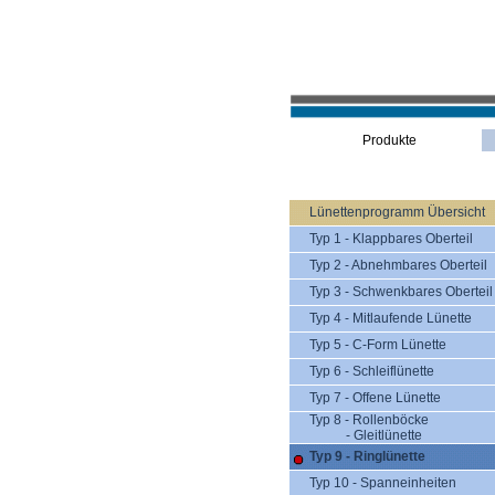
Produkte
Lünettenprogramm Übersicht
Typ 1 - Klappbares Oberteil
Typ 2 - Abnehmbares Oberteil
Typ 3 - Schwenkbares Oberteil
Typ 4 - Mitlaufende Lünette
Typ 5 - C-Form Lünette
Typ 6 - Schleiflünette
Typ 7 - Offene Lünette
Typ 8 - Rollenböcke
- Gleitlünette
Typ 9 - Ringlünette
Typ 10 - Spanneinheiten