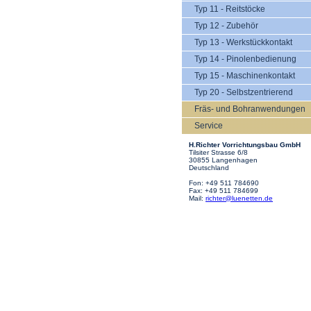
Typ 11 - Reitstöcke
Typ 12 - Zubehör
Typ 13 - Werkstückkontakt
Typ 14 - Pinolenbedienung
Typ 15 - Maschinenkontakt
Typ 20 - Selbstzentrierend
Fräs- und Bohranwendungen
Service
H.Richter Vorrichtungsbau GmbH
Tilsiter Strasse 6/8
30855 Langenhagen
Deutschland
Fon: +49 511 784690
Fax: +49 511 784699
Mail:
richter@luenetten.de