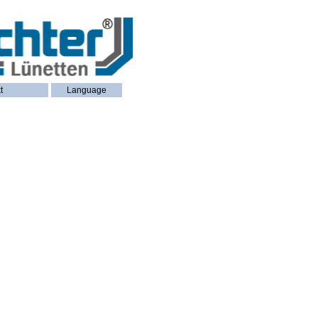
t
Language