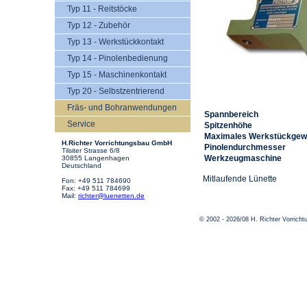
Typ 11 - Reitstöcke
Typ 12 - Zubehör
Typ 13 - Werkstückkontakt
Typ 14 - Pinolenbedienung
Typ 15 - Maschinenkontakt
Typ 20 - Selbstzentrierend
Fräs- und Bohranwendungen
Spannbereich
Service
Spitzenhöhe
Maximales Werkstückgew
H.Richter Vorrichtungsbau GmbH
Pinolendurchmesser
Tilsiter Strasse 6/8
Werkzeugmaschine
30855 Langenhagen
Deutschland
Mitlaufende Lünette
Fon: +49 511 784690
Fax: +49 511 784699
Mail:
richter@luenetten.de
© 2002 - 2026/08 H. Richter Vorric