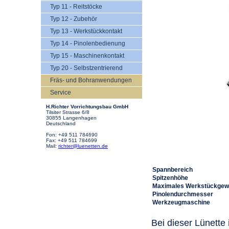
Typ 11 - Reitstöcke
Typ 12 - Zubehör
Typ 13 - Werkstückkontakt
Typ 14 - Pinolenbedienung
Typ 15 - Maschinenkontakt
Typ 20 - Selbstzentrierend
Fräs- und Bohranwendungen
Service
H.Richter Vorrichtungsbau GmbH
Tilsiter Strasse 6/8
30855 Langenhagen
Deutschland
Fon: +49 511 784690
Fax: +49 511 784699
Mail:
richter@luenetten.de
Spannbereich
Spitzenhöhe
Maximales Werkstückgew
Pinolendurchmesser
Werkzeugmaschine
Bei dieser Lünette 