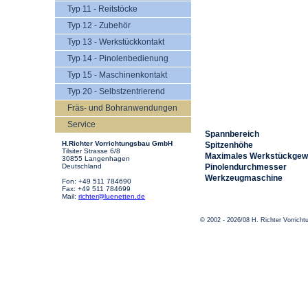
Typ 11 - Reitstöcke
Typ 12 - Zubehör
Typ 13 - Werkstückkontakt
Typ 14 - Pinolenbedienung
Typ 15 - Maschinenkontakt
Typ 20 - Selbstzentrierend
Fräs- und Bohranwendungen
Service
Spannbereich
H.Richter Vorrichtungsbau GmbH
Spitzenhöhe
Tilsiter Strasse 6/8
Maximales Werkstückgew
30855 Langenhagen
Deutschland
Pinolendurchmesser
Werkzeugmaschine
Fon: +49 511 784690
Fax: +49 511 784699
Mail:
richter@luenetten.de
© 2002 - 2026/08 H. Richter Vorric