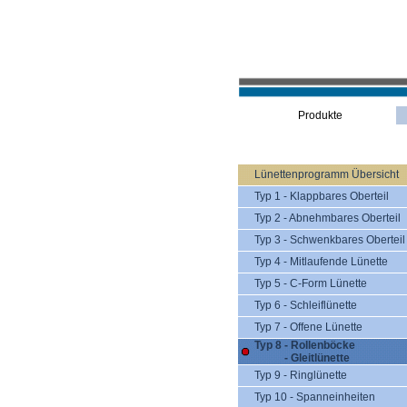
Produkte
Lünettenprogramm Übersicht
Typ 1 - Klappbares Oberteil
Typ 2 - Abnehmbares Oberteil
Typ 3 - Schwenkbares Oberteil
Typ 4 - Mitlaufende Lünette
Typ 5 - C-Form Lünette
Typ 6 - Schleiflünette
Typ 7 - Offene Lünette
Typ 8 - Rollenböcke
- Gleitlünette
Typ 9 - Ringlünette
Typ 10 - Spanneinheiten