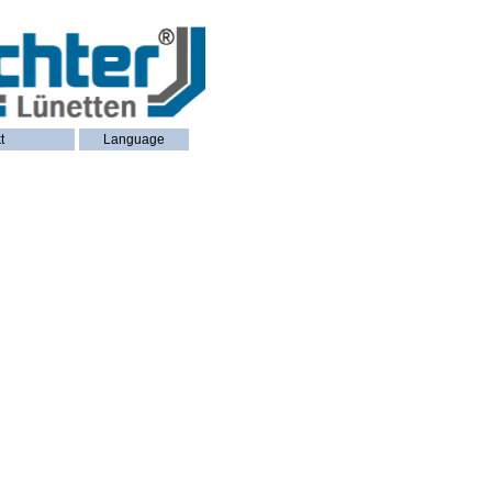
t
Language