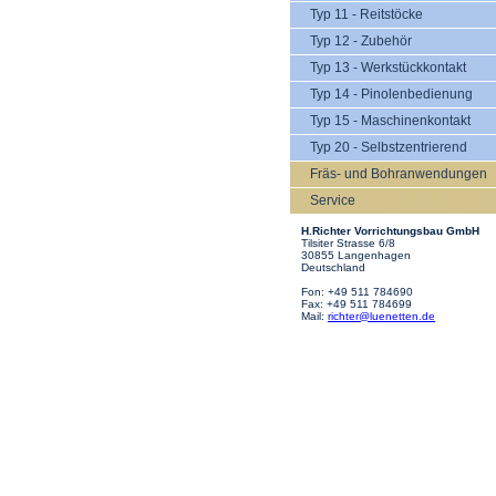
Typ 11 - Reitstöcke
Typ 12 - Zubehör
Typ 13 - Werkstückkontakt
Typ 14 - Pinolenbedienung
Typ 15 - Maschinenkontakt
Typ 20 - Selbstzentrierend
Fräs- und Bohranwendungen
Service
H.Richter Vorrichtungsbau GmbH
Tilsiter Strasse 6/8
30855 Langenhagen
Deutschland
Fon: +49 511 784690
Fax: +49 511 784699
Mail:
richter@luenetten.de