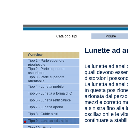
Catalogo Tipi
Misure
Lunette ad an
Overview
Tipo 1 - Parte superiore
pieghevole
Le lunette ad anello
Tipo 2 - Parte superiore
quali devono essere 
asportabile
Tipo 3 - Parte superiore
distorsioni possono
orientabile
La lunetta ad anel
Tipo 4 - Lunetta mobile
In questa posizione
Tipo 5 - Lunetta a forma di C
azionata dal pezzo 
Tipo 6 - Lunetta rettificatrice
mezzi e corretto me
Tipo 7 - Lunetta aperta
a sinistra fino alla
oscillazioni e le vi
Tipo 8 - Guide a rulli
continuare a stabili
Tipo 9 - Lunetta ad anello
Tipo 10 - Morse