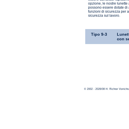
opzione, le nostre lunette
possono essere dotate di
funzioni di sicurezza per 
sicurezza sul lavoro.
Tipo 9-3
Lunet
con s
© 2002 - 2026/08 H. Richter Vorric