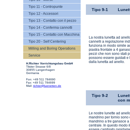
Tipo 11 - Contropunte
Tipo 9-1
Lunet
Tipo 12 - Accessori
Tipo 13 - Contatto con il pezzo
Tipo 14 - Conferma cannotti
Tipo 15 - Contatto con Macchina
La nostra lunetta ad anell
Tipo 20 - Self Centering
cannelli a regolazione in
funziona in modo simile a
Milling and Boring Operations
piastra frontale a 4 ganasc
pezzi che non sono stati p
Service
possono essere guidati e l
dalla lunetta ad anello.
H.Richter Vorrichtungsbau GmbH
Tilsiter Strasse 6/8
30855 Langenhagen
Germania
Fon: +49 511 784690
Fax: +49 511 784699
Mail:
richter@luenetten.de
Tipo 9-2
Lunet
con m
Le nostre lunette ad anell
mandrino per tornio sono 
mandrino a tre ganasce a
centrale. In questo modo 
essere cambiato rapidam