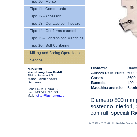
Tipo 10 - Morse
Tipo 11 - Contropunte
Tipo 12 - Accessori
Tipo 13 - Contatto con il pezzo
Tipo 14 - Conferma cannotti
Tipo 15 - Contatto con Macchina
Tipo 20 - Self Centering
Milling and Boring Operations
Service
Diametro
: Dmax
H. Richter
Vorrichtungsbau GmbH
Altezza Delle Punte
: 500 
Tilsiter Strasse 6/8
Carico
: 3500
30855 Langenhagen
Germania
Bussole
: 120 
Macchina utensile
: Boer
Fon: +49 511 784690
Fax: +49 511 784699
Mail:
richter@luenetten.de
Diametro 800 mm pe
sostegno inferiori,
con rulli speciali Ri
© 2002 - 2026/08 H. Richter Vorric