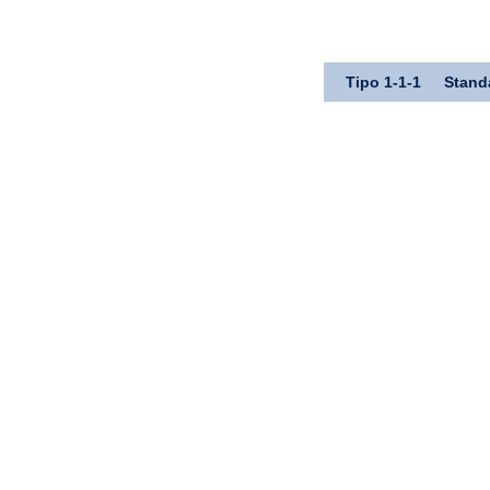
Tipo 1-1-1
Standa