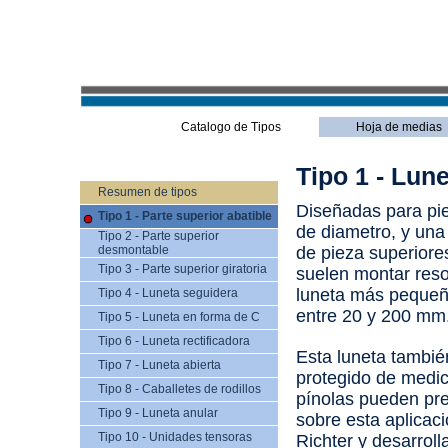
Catalogo de Tipos
Hoja de medias
Tipo 1 - Lun
Resumen de tipos
Diseñadas para pi
Tipo 1 - Parte superior abatible
de diametro, y una
Tipo 2 - Parte superior
desmontable
de pieza superior
Tipo 3 - Parte superior giratoria
suelen montar resor
luneta más pequeñ
Tipo 4 - Luneta seguidera
entre 20 y 200 mm
Tipo 5 - Luneta en forma de C
Tipo 6 - Luneta rectificadora
Esta luneta tambié
Tipo 7 - Luneta abierta
protegido de medic
Tipo 8 - Caballetes de rodillos
pínolas pueden pre
Tipo 9 - Luneta anular
sobre esta aplicac
Tipo 10 - Unidades tensoras
Richter y desarrol