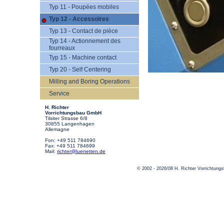
Typ 11 - Poupées mobiles
Typ 12 - Accessoires
Typ 13 - Contact de pièce
Typ 14 - Actionnement des
fourreaux
Typ 15 - Machine contact
Typ 20 - Self Centering
Milling and Boring Operations
Service
H. Richter
Vorrichtungsbau GmbH
Tilsiter Strasse 6/8
30855 Langenhagen
Allemagne
Fon: +49 511 784690
Fax: +49 511 784699
Mail:
richter@luenetten.de
© 2002 - 2026/08 H. Richter Vorrichtun